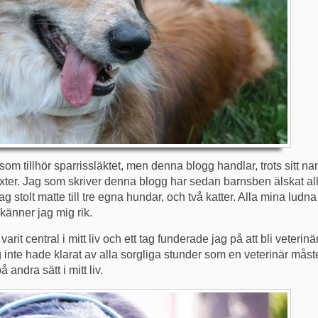
om tillhör sparrissläktet, men denna blogg handlar, trots sitt n
xter. Jag som skriver denna blogg har sedan barnsben älskat alla 
jag stolt matte till tre egna hundar, och två katter. Alla mina lud
känner jag mig rik.
 varit central i mitt liv och ett tag funderade jag på att bli veterin
ag inte hade klarat av alla sorgliga stunder som en veterinär måste
 andra sätt i mitt liv.