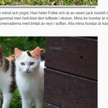
e minst och yngst. Han heter Folke och är av rasen jack russell 
år gammal men helt klart den tuffaste i skaran. Mina tre hundar ä
romenaderna med timtal av mys i soffan. Alla mina hundar är kast