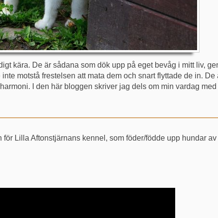
digt kära. De är sådana som dök upp på eget bevåg i mitt liv, gen
inte motstå frestelsen att mata dem och snart flyttade de in. D
n harmoni. I den här bloggen skriver jag dels om min vardag med
 för Lilla Aftonstjärnans kennel, som föder/födde upp hundar av 