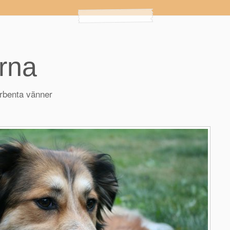
ärna
yrbenta vänner