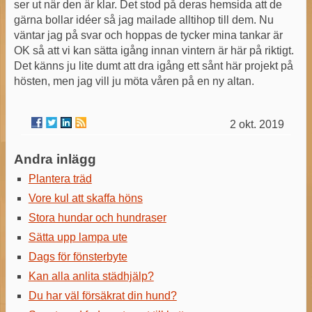
ser ut när den är klar. Det stod på deras hemsida att de
gärna bollar idéer så jag mailade alltihop till dem. Nu
väntar jag på svar och hoppas de tycker mina tankar är
OK så att vi kan sätta igång innan vintern är här på riktigt.
Det känns ju lite dumt att dra igång ett sånt här projekt på
hösten, men jag vill ju möta våren på en ny altan.
2 okt. 2019
Andra inlägg
Plantera träd
Vore kul att skaffa höns
Stora hundar och hundraser
Sätta upp lampa ute
Dags för fönsterbyte
Kan alla anlita städhjälp?
Du har väl försäkrat din hund?