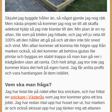
Skjulet jag byggde håller än, så något gjorde jag nog rätt.
Men nästa projekt så kommer jag nog se till att skaffa
adekvat hjälp så jag inte klantar till det. Min plan är en ny
altan, lite som på bilden jag hittade, och jag vill ju veta till
100% att den håller att gå på och att den inte blir sned
och vind. Min altan kommer att komma lite högre upp från
marken också, så det kommer att behöva gjutas lite
plintar och byggas en stabil trappa så man kan gå ner i
trädgården utan att ramla. Och helt ärligt, jag tror inte jag
kommer klara det helt på egen hand. Jag får anlita proffs
och vara hantlangare åt dem istället.
Vem ska man fråga?
Jag har letat lite på nätet efter bra snickare, och har hittat
en
snickare i Västerås
som jag tror kommer göra ett bra
jobb. Jag har redan ritat upp hur huset ser ut, hur marken
är och också skissat upp hur jag tänker mig att altanen