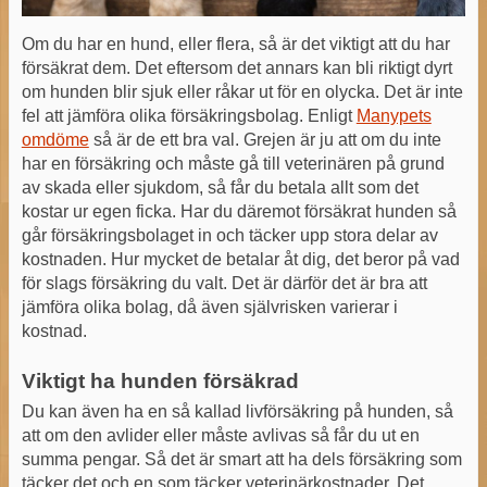
Om du har en hund, eller flera, så är det viktigt att du har
försäkrat dem. Det eftersom det annars kan bli riktigt dyrt
om hunden blir sjuk eller råkar ut för en olycka. Det är inte
fel att jämföra olika försäkringsbolag. Enligt
Manypets
omdöme
så är de ett bra val. Grejen är ju att om du inte
har en försäkring och måste gå till veterinären på grund
av skada eller sjukdom, så får du betala allt som det
kostar ur egen ficka. Har du däremot försäkrat hunden så
går försäkringsbolaget in och täcker upp stora delar av
kostnaden. Hur mycket de betalar åt dig, det beror på vad
för slags försäkring du valt. Det är därför det är bra att
jämföra olika bolag, då även självrisken varierar i
kostnad.
Viktigt ha hunden försäkrad
Du kan även ha en så kallad livförsäkring på hunden, så
att om den avlider eller måste avlivas så får du ut en
summa pengar. Så det är smart att ha dels försäkring som
täcker det och en som täcker veterinärkostnader. Det