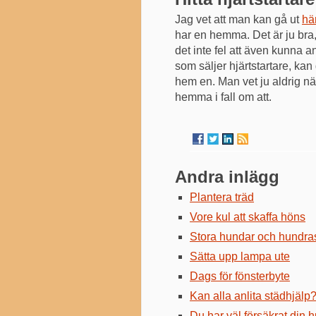
Jag vet att man kan gå ut
här
har en hemma. Det är ju bra,
det inte fel att även kunna 
som säljer hjärtstartare, ka
hem en. Man vet ju aldrig nä
hemma i fall om att.
Andra inlägg
Plantera träd
Vore kul att skaffa höns
Stora hundar och hundra
Sätta upp lampa ute
Dags för fönsterbyte
Kan alla anlita städhjälp
Du har väl försäkrat din 