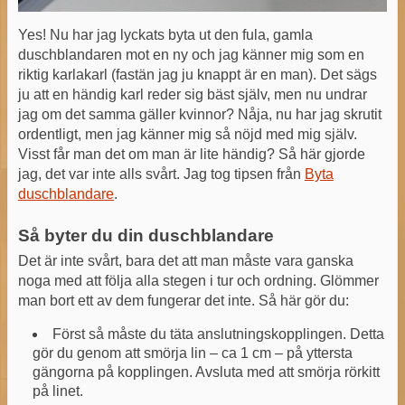
Yes! Nu har jag lyckats byta ut den fula, gamla
duschblandaren mot en ny och jag känner mig som en
riktig karlakarl (fastän jag ju knappt är en man). Det sägs
ju att en händig karl reder sig bäst själv, men nu undrar
jag om det samma gäller kvinnor? Nåja, nu har jag skrutit
ordentligt, men jag känner mig så nöjd med mig själv.
Visst får man det om man är lite händig? Så här gjorde
jag, det var inte alls svårt. Jag tog tipsen från
Byta
duschblandare
.
Så byter du din duschblandare
Det är inte svårt, bara det att man måste vara ganska
noga med att följa alla stegen i tur och ordning. Glömmer
man bort ett av dem fungerar det inte. Så här gör du:
Först så måste du täta anslutningskopplingen. Detta
gör du genom att smörja lin – ca 1 cm – på yttersta
gängorna på kopplingen. Avsluta med att smörja rörkitt
på linet.