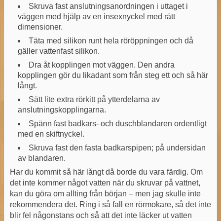
Skruva fast anslutningsanordningen i uttaget i
väggen med hjälp av en insexnyckel med rätt
dimensioner.
Täta med silikon runt hela röröppningen och då
gäller vattenfast silikon.
Dra åt kopplingen mot väggen. Den andra
kopplingen gör du likadant som från steg ett och så här
långt.
Sätt lite extra rörkitt på ytterdelarna av
anslutningskopplingarna.
Spänn fast badkars- och duschblandaren ordentligt
med en skiftnyckel.
Skruva fast den fasta badkarspipen; på undersidan
av blandaren.
Har du kommit så här långt då borde du vara färdig. Om
det inte kommer något vatten när du skruvar på vattnet,
kan du göra om allting från början – men jag skulle inte
rekommendera det. Ring i så fall en rörmokare, så det inte
blir fel någonstans och så att det inte läcker ut vatten