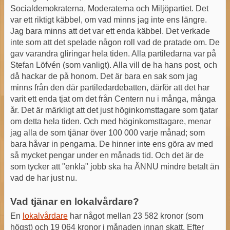
Socialdemokraterna, Moderaterna och Miljöpartiet. Det
var ett riktigt käbbel, om vad minns jag inte ens längre.
Jag bara minns att det var ett enda käbbel. Det verkade
inte som att det spelade någon roll vad de pratade om. De
gav varandra gliringar hela tiden. Alla partiledarna var på
Stefan Löfvén (som vanligt). Alla vill de ha hans post, och
då hackar de på honom. Det är bara en sak som jag
minns från den där partiledardebatten, därför att det har
varit ett enda tjat om det från Centern nu i många, många
år. Det är märkligt att det just höginkomsttagare som tjatar
om detta hela tiden. Och med höginkomsttagare, menar
jag alla de som tjänar över 100 000 varje månad; som
bara håvar in pengarna. De hinner inte ens göra av med
så mycket pengar under en månads tid. Och det är de
som tycker att "enkla" jobb ska ha ÄNNU mindre betalt än
vad de har just nu.
Vad tjänar en lokalvårdare?
En
lokalvårdare
har något mellan 23 582 kronor (som
högst) och 19 064 kronor i månaden innan skatt. Efter