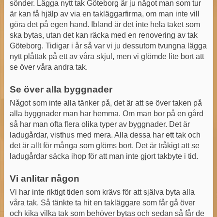
sönder. Lägga nytt tak Göteborg är ju något man som tur
är kan få hjälp av via en takläggarfirma, om man inte vill
göra det på egen hand. Ibland är det inte hela taket som
ska bytas, utan det kan räcka med en
renovering av tak
Göteborg. Tidigar i år så var vi ju dessutom tvungna lägga
nytt plåttak på ett av våra skjul, men vi glömde lite bort att
se över våra andra tak.
Se över alla byggnader
Något som inte alla tänker på, det är att se över taken på
alla byggnader man har hemma. Om man bor på en gård
så har man ofta flera olika typer av byggnader. Det är
ladugårdar, visthus med mera. Alla dessa har ett tak och
det är allt för många som glöms bort. Det är tråkigt att se
ladugårdar säcka ihop för att man inte gjort takbyte i tid.
Vi anlitar någon
Vi har inte riktigt tiden som krävs för att själva byta alla
våra tak. Så tänkte ta hit en takläggare som får gå över
och kika vilka tak som behöver bytas och sedan så får de