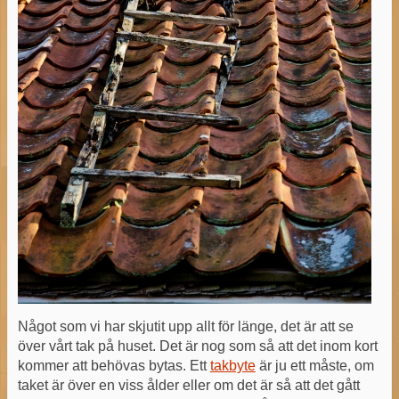
Något som vi har skjutit upp allt för länge, det är att se
över vårt tak på huset. Det är nog som så att det inom kort
kommer att behövas bytas. Ett
takbyte
är ju ett måste, om
taket är över en viss ålder eller om det är så att det gått