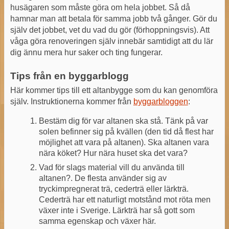
husägaren som måste göra om hela jobbet. Så då
hamnar man att betala för samma jobb två gånger. Gör du
själv det jobbet, vet du vad du gör (förhoppningsvis). Att
våga göra renoveringen själv innebär samtidigt att du lär
dig ännu mera hur saker och ting fungerar.
Tips från en byggarblogg
Här kommer tips till ett altanbygge som du kan genomföra
själv. Instruktionerna kommer från
byggarbloggen
:
Bestäm dig för var altanen ska stå. Tänk på var
solen befinner sig på kvällen (den tid då flest har
möjlighet att vara på altanen). Ska altanen vara
nära köket? Hur nära huset ska det vara?
Vad för slags material vill du använda till
altanen?. De flesta använder sig av
tryckimpregnerat trä, cederträ eller lärkträ.
Cederträ har ett naturligt motstånd mot röta men
växer inte i Sverige. Lärkträ har så gott som
samma egenskap och växer här.